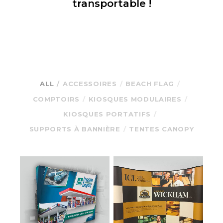
transportable !
ALL
ACCESSOIRES
BEACH FLAG
COMPTOIRS
KIOSQUES MODULAIRES
KIOSQUES PORTATIFS
SUPPORTS À BANNIÈRE
TENTES CANOPY